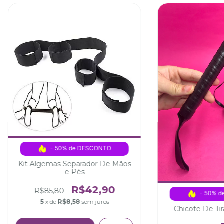
- 50% de DESCONTO
Kit Algemas Separador De Mãos
e Pés
R$42,90
R$85,80
- 50% 
5
x de
R$8,58
sem juros
Chicote De Ti