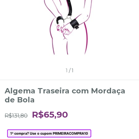
1
/
1
Algema Traseira com Mordaça
de Bola
R$65,90
R$131,80
1ª compra? Use o cupom PRIMEIRACOMPRA10