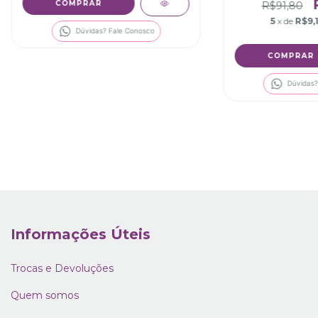
R$91,80
5
x de
R$9,
Dúvidas? Fale Conosco
Dúvidas?
Informações Úteis
Trocas e Devoluções
Quem somos