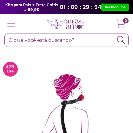
Kits para Pais + Frete Grátis
01
:
09
:
29
:
54
Ver Produtos
a 99,90
0
50
%
OFF