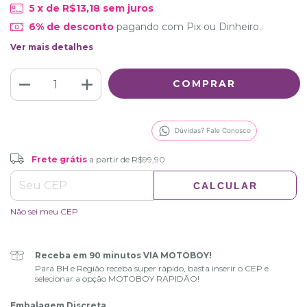
5
x de
R$13,18
sem juros
6% de desconto
pagando com Pix ou Dinheiro.
Ver mais detalhes
Dúvidas? Fale Conosco
Frete grátis
R$99,90
Frete grátis
a partir de
R$99,90
CALCULAR
ALTERAR CEP
Entregas para o CEP:
Não sei meu CEP
Receba em 90 minutos VIA MOTOBOY!
Para BH e Região receba super rápido, basta inserir o CEP e
selecionar a opção MOTOBOY RAPIDÃO!
Embalagem Discreta