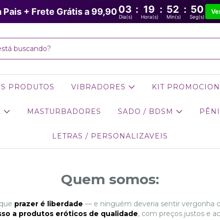
03
:
19
:
52
:
50
a Pais + Frete Grátis a 99,90
Ve
Dia(s)
Hora(s)
Min(s)
Seg(s)
OS PRODUTOS
VIBRADORES
KIT PROMOCION
L
MASTURBADORES
SADO / BDSM
PÊNI
LETRAS / PERSONALIZAVEIS
Quem somos:
 que
prazer é liberdade
— e ninguém deveria sentir vergonha ou
so a produtos eróticos de qualidade
, com preços justos e ac