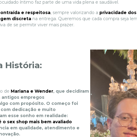
ocuidado íntimo faz parte de uma vida plena e saudável.
contraída e respeitosa
, sempre valorizando a
privacidade dos
gem discreta
na entrega. Queremos que cada compra seja lemb
iva de se permitir viver mais prazer.
 História:
ho de
Mariana e Wender
, que decidiram
s antigos empregos
algo com propósito. O começo foi
s com dedicação e muito
ram esse sonho em realidade:
é o
sex shop mais bem avaliado
ncia em qualidade, atendimento e
inovação.