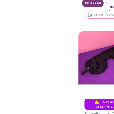
E
Dúvidas? Fale C
- 50% de
DESCONTO
Tapa olhos em P