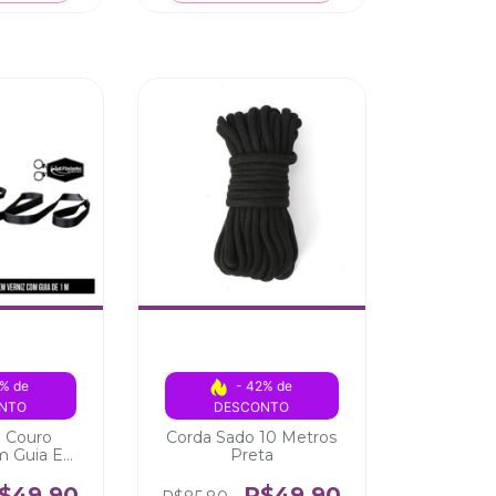
% de 
- 42% de 
NTO
DESCONTO
e Couro
Corda Sado 10 Metros
om Guia Em
Preta
iz
$49,90
R$49,90