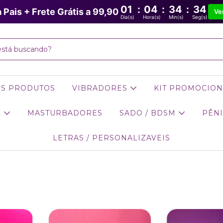
01
:
04
:
34
:
33
a Pais + Frete Grátis a 99,90
Ve
Dia(s)
Hora(s)
Min(s)
Seg(s)
OS PRODUTOS
VIBRADORES
KIT PROMOCION
L
MASTURBADORES
SADO / BDSM
PÊNI
LETRAS / PERSONALIZAVEIS