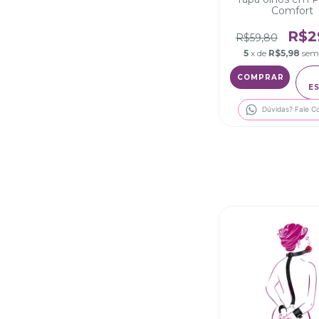
Comfort
R$2
R$59,80
5
x de
R$5,98
sem
COMPRAR
E
Dúvidas? Fale C