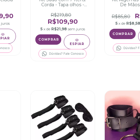
Corda - Tapa olhos -
De Mãos
Mordaça - Chicote -
Algema - Coleira -
9,90
R$219,80
R
R$85,80
Tornozeleira
R$109,90
 juros
5
x de
R$8,5
5
x de
R$21,98
sem juros
SPIAR
ESPIAR
onosco
Dúvidas? F
Dúvidas? Fale Conosco