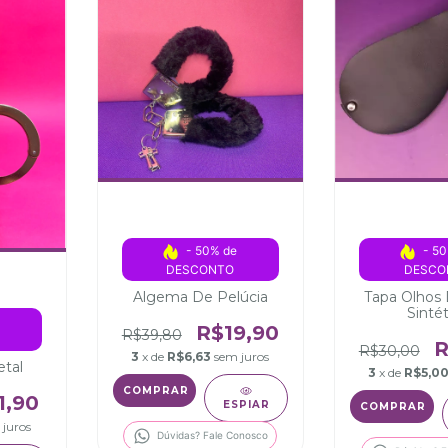
- 50% de 
- 50
DESCONTO
DESCO
Algema De Pelúcia
Tapa Olhos
Sinté
 
R$19,90
R$39,80
R
R$30,00
3
x de
R$6,63
sem juros
tal
3
x de
R$5,0
COMPRAR
1,90
ESPIAR
 juros
Dúvidas? Fale Conosco