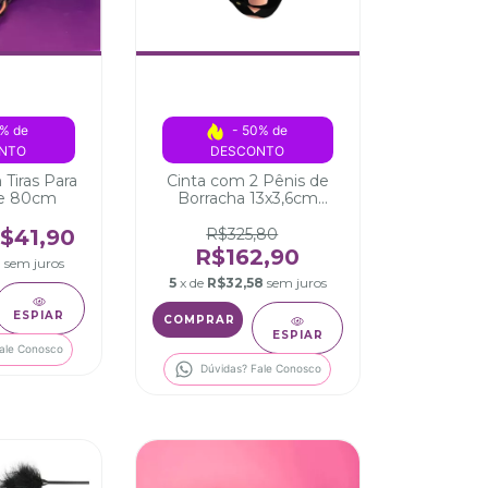
% de 
- 50% de 
NTO
DESCONTO
Tiras Para
Cinta com 2 Pênis de
de 80cm
Borracha 13x3,6cm
Dupla Invertida
$41,90
R$325,80
R$162,90
8
sem juros
5
x de
R$32,58
sem juros
ESPIAR
ESPIAR
ale Conosco
Dúvidas? Fale Conosco