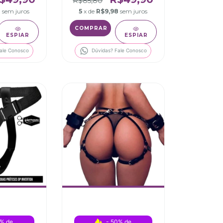
R$85,80
8
sem juros
5
x de
R$9,98
sem juros
ESPIAR
ESPIAR
ale Conosco
Dúvidas? Fale Conosco
% de 
- 50% de 