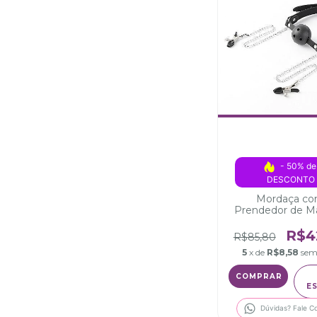
- 50% de
DESCONTO
Mordaça c
Prendedor de M
de corrente
R$4
R$85,80
5
x de
R$8,58
sem
E
Dúvidas? Fale C