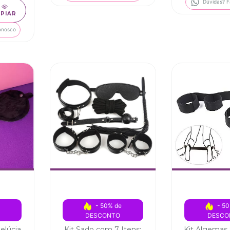
Dúvidas? F
SPIAR
onosco
 
- 50% de 
- 50
DESCONTO
DESCO
elúcia
Kit Sado com 7 Itens:
Kit Algemas