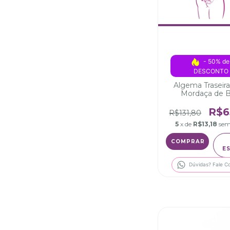
- 50% de
DESCONTO
Algema Traseir
Mordaça de B
R$6
R$131,80
5
x de
R$13,18
sem
E
Dúvidas? Fale C