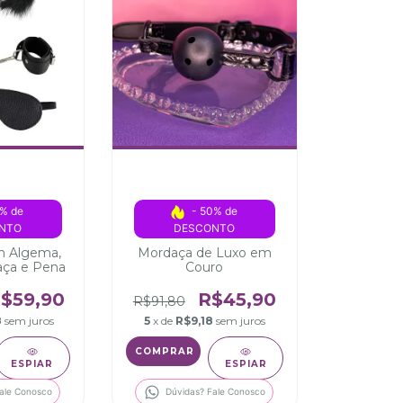
% de 
- 50% de 
NTO
DESCONTO
m Algema,
Mordaça de Luxo em
aça e Pena
Couro
$59,90
R$45,90
R$91,80
8
sem juros
5
x de
R$9,18
sem juros
ESPIAR
ESPIAR
ale Conosco
Dúvidas? Fale Conosco