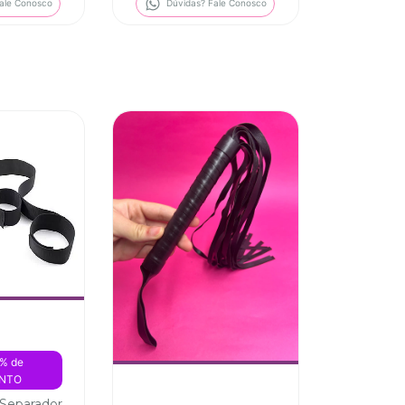
ale Conosco
Dúvidas? Fale Conosco
% de 
NTO
 Separador