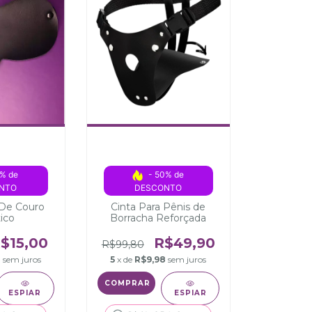
% de 
- 50% de 
NTO
DESCONTO
 De Couro
Cinta Para Pênis de
tico
Borracha Reforçada
$15,00
R$49,90
R$99,80
0
sem juros
5
x de
R$9,98
sem juros
ESPIAR
ESPIAR