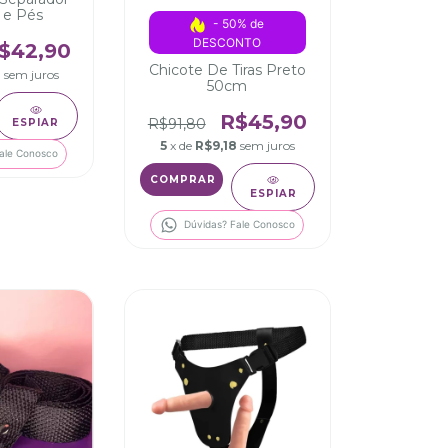
 e Pés
- 50% de 
DESCONTO
$42,90
Chicote De Tiras Preto
8
sem juros
50cm
R$45,90
R$91,80
ESPIAR
5
x de
R$9,18
sem juros
ale Conosco
ESPIAR
Dúvidas? Fale Conosco