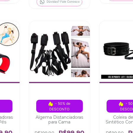
Dúvidas? Fale Conosco
 
- 50% de 
- 50
DESCONTO
DESCO
adoras
Algema Distanciadoras
Coleira d
Pés
para Cama
Sintético C
Vern
9,90
R$99,90
R