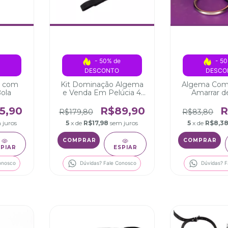
 
- 50% de 
- 50
DESCONTO
DESCO
a com
Kit Dominação Algema
Algema Com 
ola
e Venda Em Pelúcia 4
Amarrar 
amarras
5,90
R$89,90
R
R$179,80
R$83,80
 juros
5
x de
R$17,98
sem juros
5
x de
R$8,3
SPIAR
ESPIAR
onosco
Dúvidas? Fale Conosco
Dúvidas? F