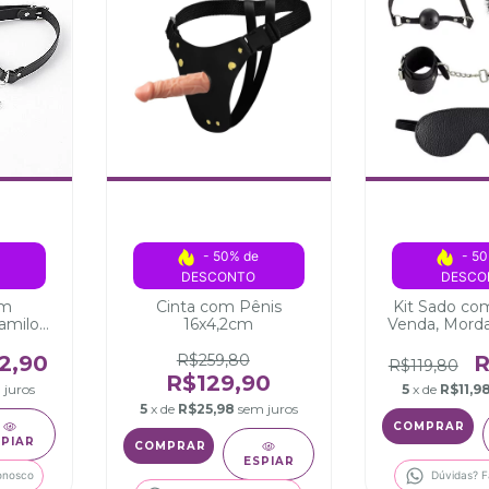
 
- 50% de 
- 50
DESCONTO
DESCO
om
Cinta com Pênis
Kit Sado co
amilos
16x4,2cm
Venda, Mord
s
2,90
R$259,80
R
R$119,80
R$129,90
 juros
5
x de
R$11,9
5
x de
R$25,98
sem juros
SPIAR
ESPIAR
onosco
Dúvidas? F