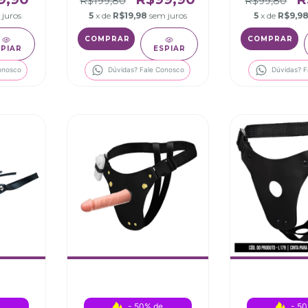
R$199,80
R$99,80
 juros
5
x de
R$19,98
sem juros
5
x de
R$9,9
SPIAR
ESPIAR
onosco
Dúvidas? Fale Conosco
Dúvidas? F
 
- 50% de 
- 50