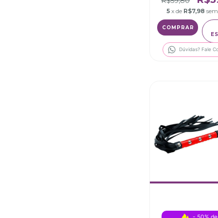
R$59,80
5
x de
R$7,98
sem
E
Dúvidas? Fale C
- 50% de