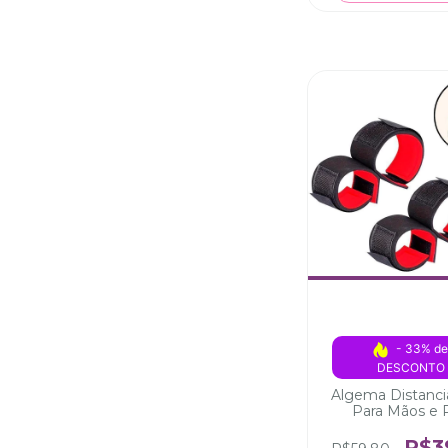
- 33% de
DESCONTO
Algema Distanci
Para Mãos e 
R$3