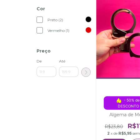
Cor
Preto (2)
Vermelho (1)
Preço
De
Até
- 50% de
DESCONTO
Algema de Me
R$1
R$23,80
2
x de
R$5,95
sem