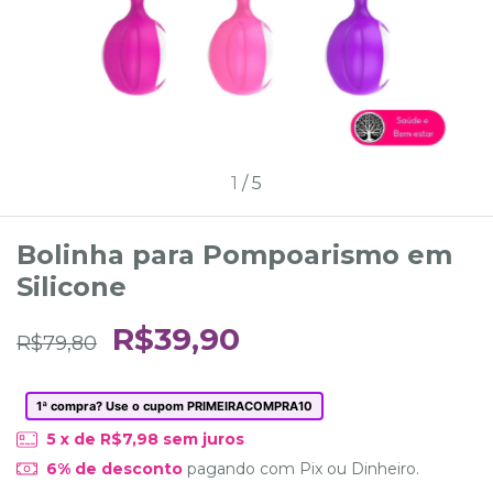
1
/
5
Bolinha para Pompoarismo em
Silicone
R$39,90
R$79,80
1ª compra? Use o cupom PRIMEIRACOMPRA10
5
x de
R$7,98
sem juros
6% de desconto
pagando com Pix ou Dinheiro.