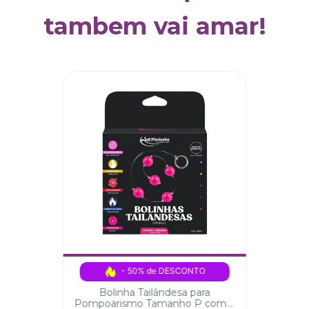
tambem vai amar!
- 50% de DESCONTO
Bolinha Tailândesa para
Pompoarismo Tamanho P com 5