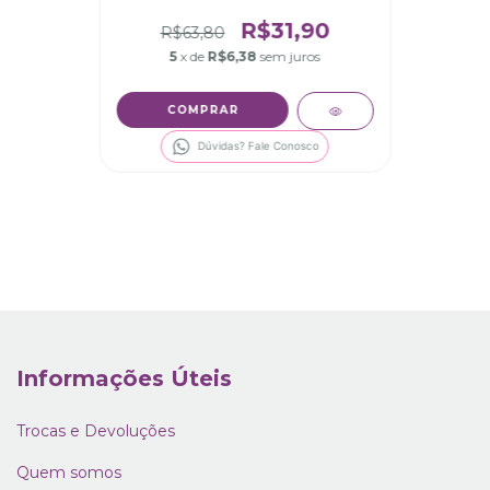
bolinhas
R$31,90
R$63,80
5
x de
R$6,38
sem juros
COMPRAR
Dúvidas? Fale Conosco
Informações Úteis
Trocas e Devoluções
Quem somos