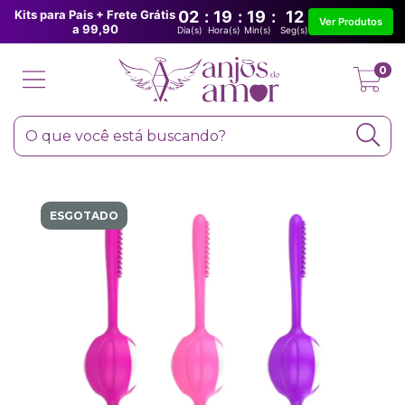
Kits para Pais + Frete Grátis
02
:
19
:
19
:
12
Ver Produtos
a 99,90
Dia(s)
Hora(s)
Min(s)
Seg(s)
0
ESGOTADO