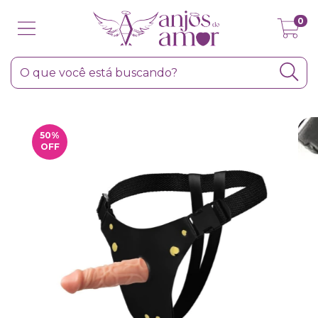
0
50
%
OFF