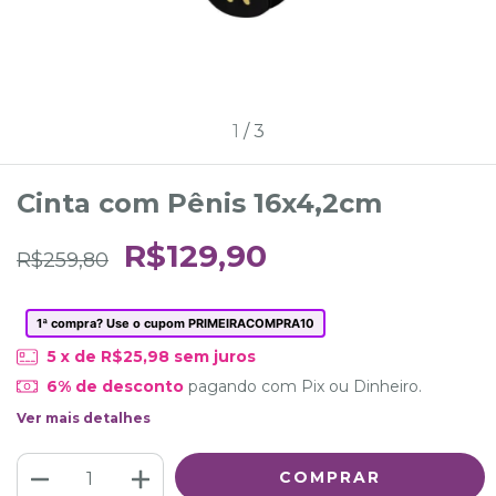
1
/
3
Cinta com Pênis 16x4,2cm
R$129,90
R$259,80
1ª compra? Use o cupom PRIMEIRACOMPRA10
5
x de
R$25,98
sem juros
6% de desconto
pagando com Pix ou Dinheiro.
Ver mais detalhes