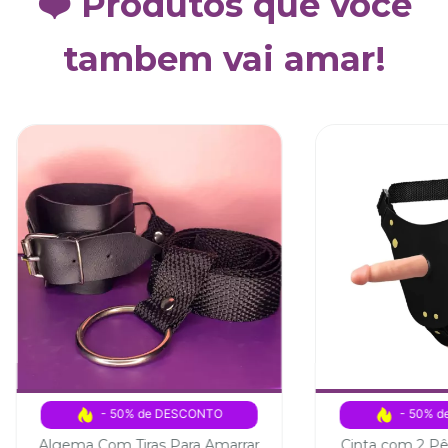
❤️ Produtos que você
tambem vai amar!
- 50% de DESCONTO
- 50% 
Algema Com Tiras Para Amarrar
Cinta com 2 Pê