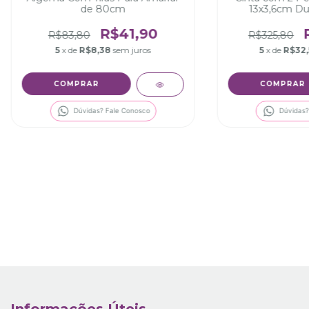
de 80cm
13x3,6cm Dup
R$41,90
R$83,80
R$325,80
5
x de
R$8,38
sem juros
5
x de
R$32,
Dúvidas? Fale Conosco
Dúvidas?