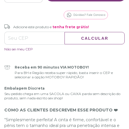
Dúvidas? Fale Conosco
Adicione este produto e
tenha frete grátis!
Adicione este produto e
tenha frete grátis!
CALCULAR
ALTERAR CEP
Entregas para o CEP:
Não sei meu CEP
Receba em 90 minutos VIA MOTOBOY!
Para BH e Região receba super rápido, basta inserir o CEP e
selecionar a opção MOTOBOY RAPIDÃO!
Embalagem Discreta
Seu pedido chega em uma SACOLA ou CAIXA parda sem descrição do
produto, sem nada escrito sex shop!
COMO AS CLIENTES DESCREVEM ESSE PRODUTO ❤️
“Simplesmente perfeita! A cinta é firme, confortável e o
pênis tem o tamanho ideal pra uma penetração intensa e