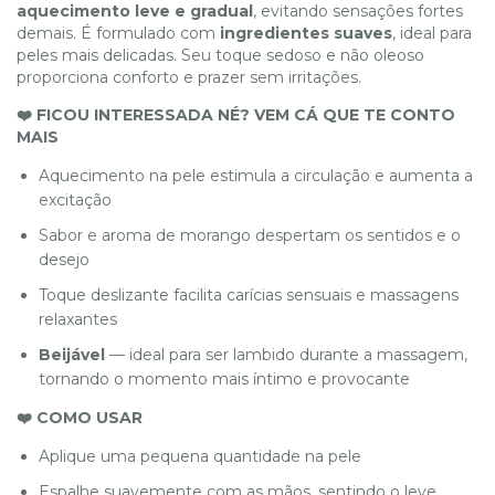
aquecimento leve e gradual
, evitando sensações fortes
demais. É formulado com
ingredientes suaves
, ideal para
peles mais delicadas. Seu toque sedoso e não oleoso
proporciona conforto e prazer sem irritações.
❤️ FICOU INTERESSADA NÉ? VEM CÁ QUE TE CONTO
MAIS
Aquecimento na pele estimula a circulação e aumenta a
excitação
Sabor e aroma de morango despertam os sentidos e o
desejo
Toque deslizante facilita carícias sensuais e massagens
relaxantes
Beijável
— ideal para ser lambido durante a massagem,
tornando o momento mais íntimo e provocante
❤️ COMO USAR
Aplique uma pequena quantidade na pele
Espalhe suavemente com as mãos, sentindo o leve