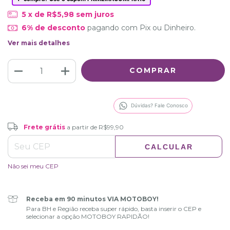
5
x de
R$5,98
sem juros
6% de desconto
pagando com Pix ou Dinheiro.
Ver mais detalhes
Dúvidas? Fale Conosco
Frete grátis
R$99,90
Frete grátis
a partir de
R$99,90
CALCULAR
ALTERAR CEP
Entregas para o CEP:
Não sei meu CEP
Receba em 90 minutos VIA MOTOBOY!
Para BH e Região receba super rápido, basta inserir o CEP e
selecionar a opção MOTOBOY RAPIDÃO!