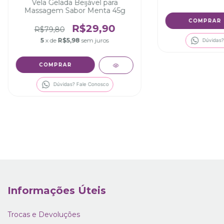
Vela Gelada Beijável para
Massagem Sabor Menta 45g
R$29,90
R$79,80
5
x de
R$5,98
sem juros
Dúvidas?
Dúvidas? Fale Conosco
Informações Úteis
Trocas e Devoluções