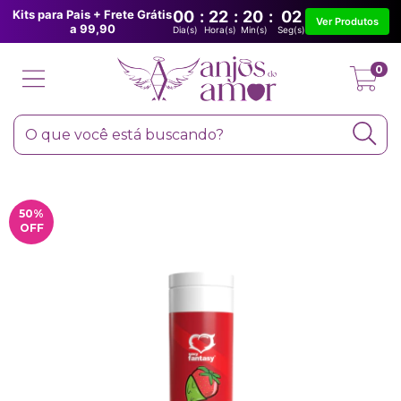
Kits para Pais + Frete Grátis
00
:
22
:
20
:
02
Ver Produtos
a 99,90
Dia(s)
Hora(s)
Min(s)
Seg(s)
0
50
%
OFF