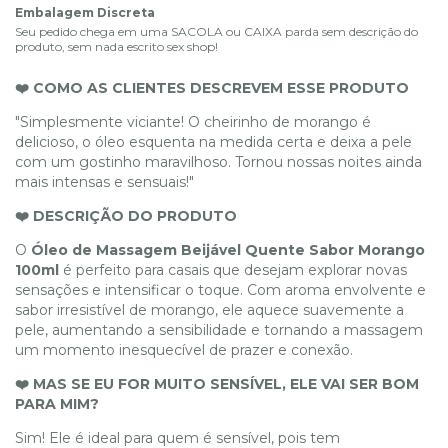
Embalagem Discreta
Seu pedido chega em uma SACOLA ou CAIXA parda sem descrição do
produto, sem nada escrito sex shop!
❤️ COMO AS CLIENTES DESCREVEM ESSE PRODUTO
"Simplesmente viciante! O cheirinho de morango é
delicioso, o óleo esquenta na medida certa e deixa a pele
com um gostinho maravilhoso. Tornou nossas noites ainda
mais intensas e sensuais!"
❤️ DESCRIÇÃO DO PRODUTO
O
Óleo de Massagem Beijável Quente Sabor Morango
100ml
é perfeito para casais que desejam explorar novas
sensações e intensificar o toque. Com aroma envolvente e
sabor irresistível de morango, ele aquece suavemente a
pele, aumentando a sensibilidade e tornando a massagem
um momento inesquecível de prazer e conexão.
❤️ MAS SE EU FOR MUITO SENSÍVEL, ELE VAI SER BOM
PARA MIM?
Sim! Ele é ideal para quem é sensível, pois tem