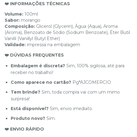
❤️ INFORMAÇÕES TÉCNICAS
Volume:
100ml
Sabor:
morango
Composição:
Glicerol (Glycerin), Água (Aqua), Aroma
(Aroma), Benzoato de Sódio (Sodium Benzoate), Éter Butil
Vanilil (Vanillyl Butyl Ether)
Validade:
impressa na embalagem
❤️ DÚVIDAS FREQUENTES
Embalagem é discreta?
Sim, 100% sigilosa, até para
receber no trabalho!
Como aparece no cartão?
Pg*AJCOMERCIO
Tem brinde?
Sim, toda compra vai com um mimo
surpresa!
Está disponível?
Sim, envio imediato.
Produto novo?
Sim.
❤️ ENVIO RÁPIDO