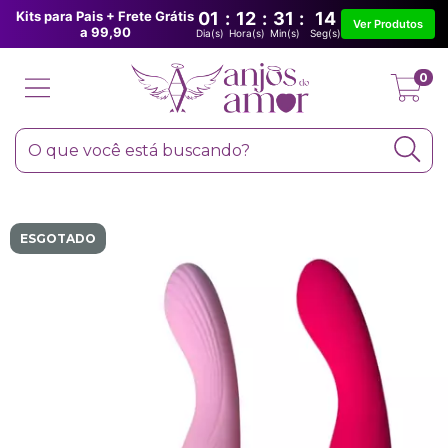
Kits para Pais + Frete Grátis
01
:
12
:
31
:
13
Ver Produtos
a 99,90
Dia(s)
Hora(s)
Min(s)
Seg(s)
0
ESGOTADO