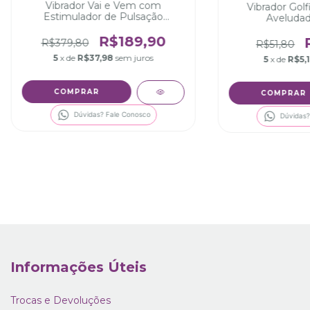
Vibrador Vai e Vem com
Vibrador Gol
Estimulador de Pulsação
Aveludad
Recarregável Laura
R$189,90
R$379,80
R$51,80
5
x de
R$37,98
sem juros
5
x de
R$5,
COMPRAR
COMPRAR
Dúvidas? Fale Conosco
Dúvidas?
Informações Úteis
Trocas e Devoluções