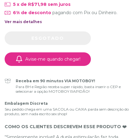
5
x de
R$71,98
sem juros
6% de desconto
pagando com Pix ou Dinheiro.
Ver mais detalhes
Avise-me quando chegar!
Receba em 90 minutos VIA MOTOBOY!
Para BH e Região receba super rápido, basta inserir o CEP e
selecionar a opção MOTOBOY RAPIDÃO!
Embalagem Discreta
Seu pedido chega em uma SACOLA ou CAIXA parda sem descrição do
produto, sem nada escrito sex shop!
COMO OS CLIENTES DESCREVEM ESSE PRODUTO ❤️
“Simplesmente incrível! A dupla estimulação faz toda