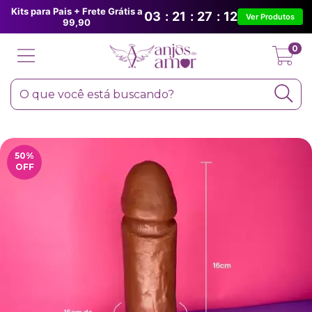
Kits para Pais + Frete Grátis a
03
:
21
:
27
:
12
Ver Produtos
99,90
0
50
%
OFF