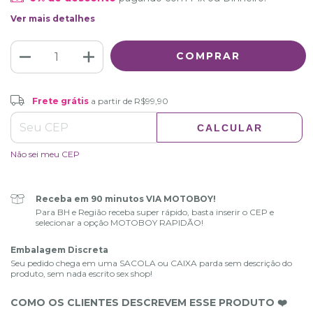
Ver mais detalhes
Frete grátis
R$99,90
Frete grátis
a partir de
R$99,90
CALCULAR
ALTERAR CEP
Entregas para o CEP:
Não sei meu CEP
Receba em 90 minutos VIA MOTOBOY!
Para BH e Região receba super rápido, basta inserir o CEP e
selecionar a opção MOTOBOY RAPIDÃO!
Embalagem Discreta
Seu pedido chega em uma SACOLA ou CAIXA parda sem descrição do
produto, sem nada escrito sex shop!
COMO OS CLIENTES DESCREVEM ESSE PRODUTO ❤️