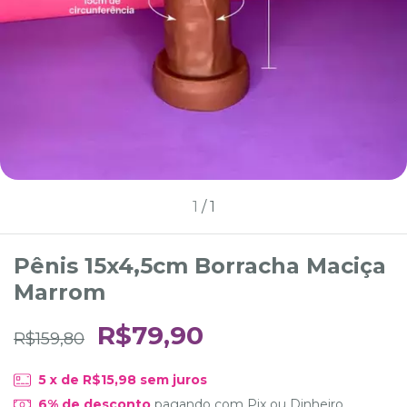
1
/
1
Pênis 15x4,5cm Borracha Maciça
Marrom
R$79,90
R$159,80
5
x de
R$15,98
sem juros
6% de desconto
pagando com Pix ou Dinheiro.